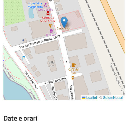
Leaflet
|
©
GolemNet srl
Date e orari