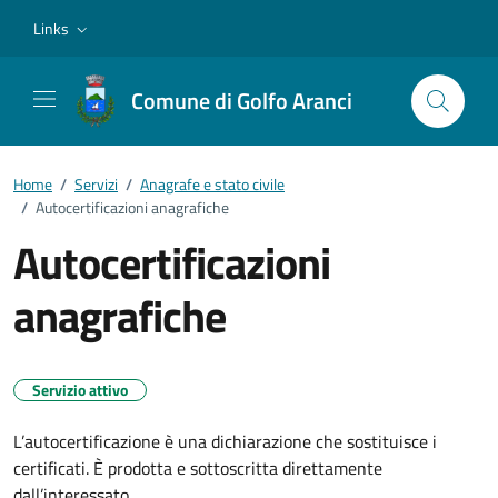
Vai ai contenuti
Vai al footer
Links
Comune di Golfo Aranci
Home
/
Servizi
/
Anagrafe e stato civile
/
Autocertificazioni anagrafiche
Autocertificazioni
anagrafiche
Servizio attivo
L’autocertificazione è una dichiarazione che sostituisce i
certificati. È prodotta e sottoscritta direttamente
dall’interessato.