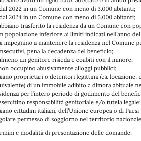
abbiano avuto un figlio nato, adottato o in affido prea
 dal 2022 in un Comune con meno di 3.000 abitanti;
 dal 2024 in un Comune con meno di 5.000 abitanti;
abbiano trasferito la residenza da un Comune con po
n popolazione inferiore ai limiti indicati nell’anno dell
si impegnino a mantenere la residenza nel Comune p
nsecutivi, pena la decadenza del beneficio;
almeno un genitore risieda e coabiti con il minore;
non occupino abusivamente alloggi pubblici;
siano proprietari o detentori legittimi (es. locazione,
uivalente) di un immobile adibito a dimora abituale 
sidenza per l’intero periodo di godimento del benefic
esercitino responsabilità genitoriale e/o tutela legale;
siano cittadini italiani, dell’Unione europea o di Paesi
golare permesso di soggiorno nel territorio nazionale
rmini e modalità di presentazione delle domande: