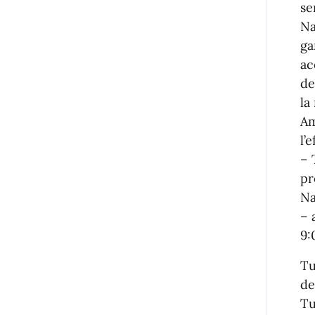
se
Na
ga
ac
de
la
Am
l’
– 
pr
Na
– 
9:
Tu
de
Tu