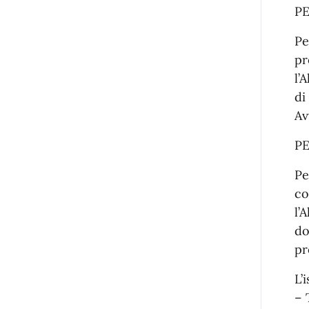
PE
Pe
pr
l’
di
Av
PE
Pe
co
l’
do
pr
L’
– 