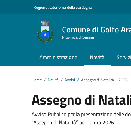
Vai ai contenuti
Vai al footer
Regione Autonoma della Sardegna
Comune di Golfo Ar
Provincia di Sassari
Amministrazione
Novità
Serviz
Home
/
Novità
/
Avvisi
/
Assegno di Natalità – 2026
Assegno di Natal
Dettagli della notizi
Avviso Pubblico per la presentazione delle d
“Assegno di Natalità” per l'anno 2026.