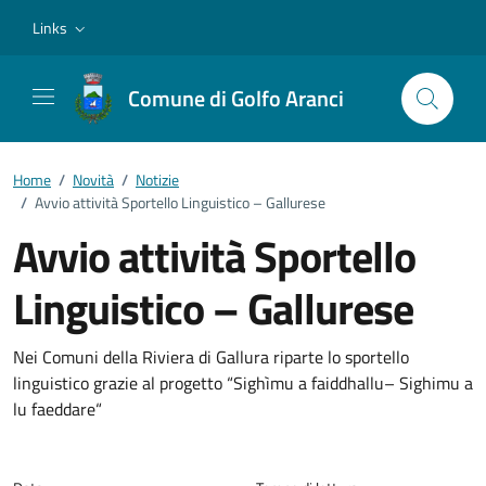
Vai ai contenuti
Vai al footer
Links
Comune di Golfo Aranci
Home
/
Novità
/
Notizie
/
Avvio attività Sportello Linguistico – Gallurese
Avvio attività Sportello
Linguistico – Gallurese
Dettagli della notizia
Nei Comuni della Riviera di Gallura riparte lo sportello
linguistico grazie al progetto “Sighìmu a faiddhallu– Sighimu a
lu faeddare“