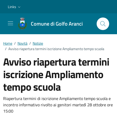
Vai ai contenuti
Vai al footer
Links
Comune di Golfo Aranci
Home
/
Novità
/
Notizie
/
Avviso riapertura termini iscrizione Ampliamento tempo scuola
Avviso riapertura termini
iscrizione Ampliamento
tempo scuola
Dettagli della notizia
Riapertura termini di iscrizione Ampliamento tempo scuola e
incontro informativo rivolto ai genitori martedì 28 ottobre ore
15:00