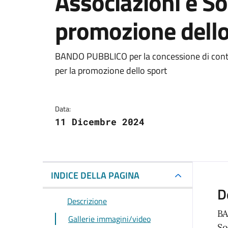
Associazioni e So
promozione dello
Dettagli della notizi
BANDO PUBBLICO per la concessione di contrib
per la promozione dello sport
Data:
11 Dicembre 2024
INDICE DELLA PAGINA
D
Descrizione
BA
Gallerie immagini/video
So