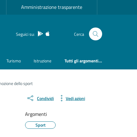
Amministrazione trasparente
App Android
App IOS
Seguici su:
Cerca
Turismo
Istruzione
Tutti gli argomenti...
mozione dello sport
Condividi
Vedi azioni
Argomenti
Sport