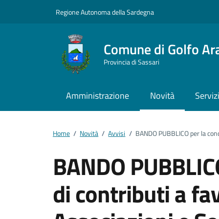
Vai ai contenuti
Vai al footer
Regione Autonoma della Sardegna
Comune di Golfo Ar
Provincia di Sassari
Amministrazione
Novità
Serviz
Home
/
Novità
/
Avvisi
/
BANDO PUBBLICO per la concess
BANDO PUBBLICO 
di contributi a fa