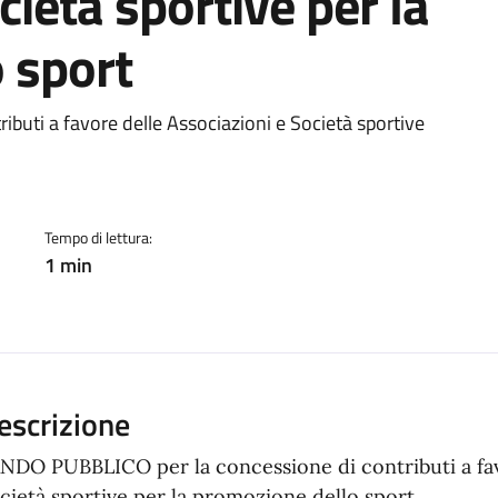
cietà sportive per la
 sport
a
uti a favore delle Associazioni e Società sportive
Tempo di lettura:
1 min
escrizione
NDO PUBBLICO per la concessione di contributi a fav
cietà sportive per la promozione dello sport