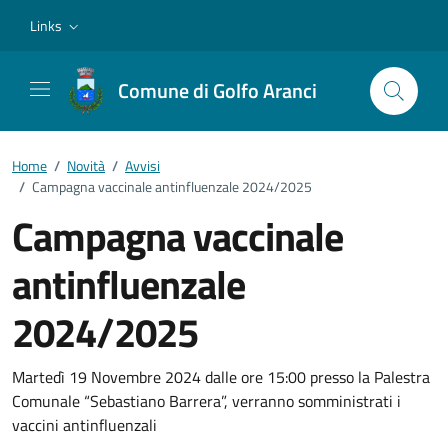
Vai ai contenuti
Vai al footer
Links
Comune di Golfo Aranci
Home
/
Novità
/
Avvisi
/
Campagna vaccinale antinfluenzale 2024/2025
Campagna vaccinale
antinfluenzale
2024/2025
Dettagli della notizia
Martedì 19 Novembre 2024 dalle ore 15:00 presso la Palestra
Comunale “Sebastiano Barrera”, verranno somministrati i
vaccini antinfluenzali