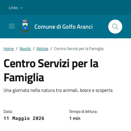
Vai ai contenuti
Vai al footer
Links
Comune di Golfo Aranci
Home
/
Novità
/
Notizie
/
Centro Servizi per la Famiglia
Centro Servizi per la
Famiglia
Dettagli della notizia
Una giornata nella natura tra animali, bosco e scoperta
Data:
Tempo di lettura:
1 min
11 Maggio 2026