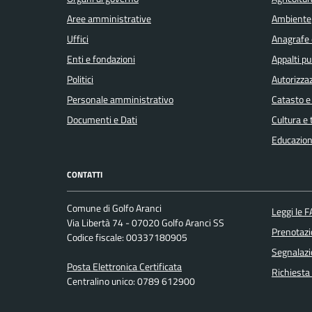
Aree amministrative
Ambiente
Uffici
Anagrafe e
Enti e fondazioni
Appalti pu
Politici
Autorizzaz
Personale amministrativo
Catasto e
Documenti e Dati
Cultura e
Educazion
CONTATTI
Comune di Golfo Aranci
Leggi le 
Via Libertà 74 - 07020 Golfo Aranci SS
Prenotaz
Codice fiscale: 00337180905
Segnalazi
Posta Elettronica Certificata
Richiesta
Centralino unico: 0789 612900