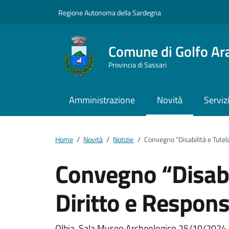
Vai ai contenuti
Vai al footer
Regione Autonoma della Sardegna
Comune di Golfo Ar
Provincia di Sassari
Amministrazione
Novità
Serviz
Home
/
Novità
/
Notizie
/
Convegno “Disabilità e Tutela
Convegno “Disabil
Diritto e Respons
Olbia, Sala Museo Archeologico 25/10/2024.