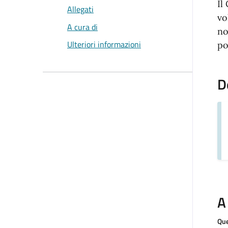
Il
Allegati
vo
A cura di
no
Ulteriori informazioni
po
D
A
Que