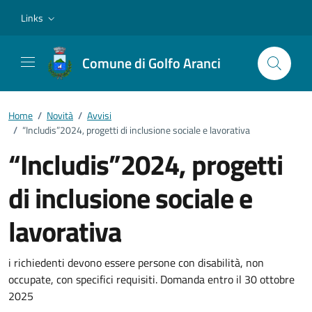
Vai ai contenuti
Vai al footer
Links
Comune di Golfo Aranci
Home
/
Novità
/
Avvisi
/
“Includis”2024, progetti di inclusione sociale e lavorativa
“Includis”2024, progetti
di inclusione sociale e
lavorativa
Dettagli della notizia
i richiedenti devono essere persone con disabilità, non
occupate, con specifici requisiti. Domanda entro il 30 ottobre
2025