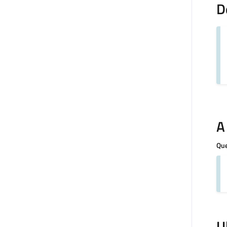
D
A
Que
U