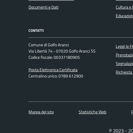
Documenti e Dati
Cultura e
Educazion
CONTATTI
Comune di Golfo Aranci
Leggi le 
Via Libertà 74 - 07020 Golfo Aranci SS
Prenotaz
Codice fiscale: 00337180905
Segnalazi
Posta Elettronica Certificata
Richiesta
Centralino unico: 0789 612900
Mappa del sito
Statistiche Web
P
© 2023 - 2