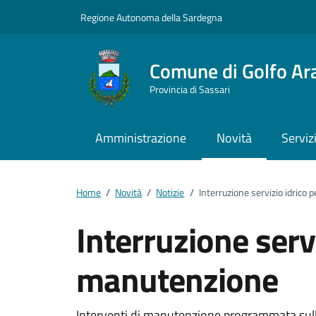
Vai ai contenuti
Vai al footer
Regione Autonoma della Sardegna
Comune di Golfo Ar
Provincia di Sassari
Amministrazione
Novità
Serviz
Home
/
Novità
/
Notizie
/
Interruzione servizio idrico
Interruzione servi
manutenzione
Interventi di manutenzione programmata sulla 