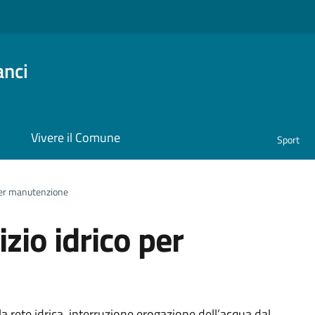
anci
i
Vivere il Comune
Sport
 per manutenzione
zio idrico per
rete idrica, interruzione erogazione dell’acqua dal