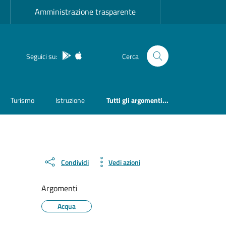
Amministrazione trasparente
App Android
App IOS
Seguici su:
Cerca
Turismo
Istruzione
Tutti gli argomenti...
Condividi
Vedi azioni
Argomenti
Acqua