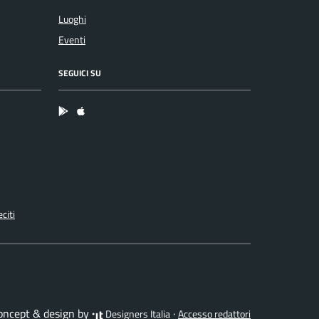
Luoghi
Eventi
SEGUICI SU
App Android
App IOS
citi
concept & design by
·
Designers Italia
Accesso redattori