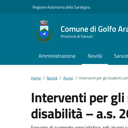
Vai ai contenuti
Vai al footer
Regione Autonoma della Sardegna
Comune di Golfo Ar
Provincia di Sassari
Amministrazione
Novità
Serviz
Home
/
Novità
/
Avvisi
/
Interventi per gli studenti co
Interventi per gli
disabilità – a.s.
Servizio di supporto specialistico agli alunni co