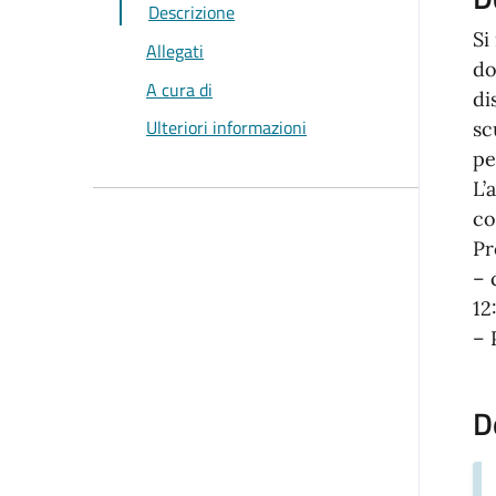
Descrizione
Si
Allegati
do
A cura di
di
Ulteriori informazioni
sc
pe
L’
co
Pr
– 
12
– 
D