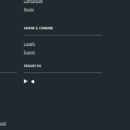
Comunicati
Avvisi
VIVERE IL COMUNE
Luoghi
Eventi
SEGUICI SU
App Android
App IOS
citi