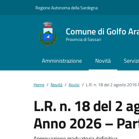
Vai ai contenuti
Vai al footer
Regione Autonoma della Sardegna
Comune di Golfo Ar
Provincia di Sassari
Amministrazione
Novità
Serviz
Home
/
Novità
/
Avvisi
/
L.R. n. 18 del 2 agosto 2016 
L.R. n. 18 del 2 a
Anno 2026 – Par
Approvazione graduatoria definitiva