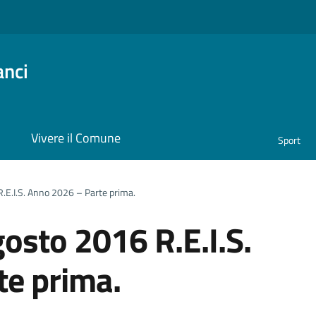
anci
i
Vivere il Comune
Sport
R.E.I.S. Anno 2026 – Parte prima.
gosto 2016 R.E.I.S.
te prima.