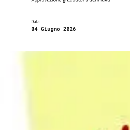
Dettagli della notizi
Data:
04 Giugno 2026