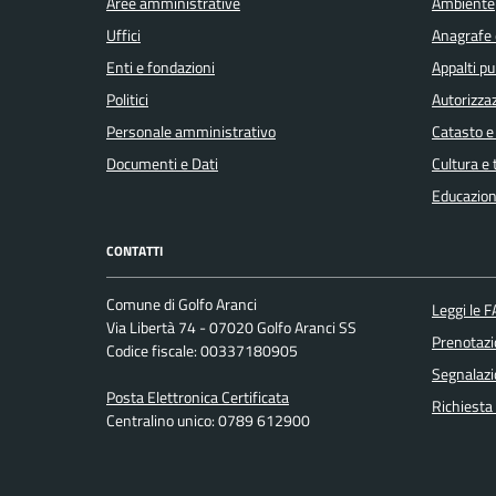
Aree amministrative
Ambiente
Uffici
Anagrafe e
Enti e fondazioni
Appalti pu
Politici
Autorizzaz
Personale amministrativo
Catasto e
Documenti e Dati
Cultura e
Educazion
CONTATTI
Comune di Golfo Aranci
Leggi le 
Via Libertà 74 - 07020 Golfo Aranci SS
Prenotaz
Codice fiscale: 00337180905
Segnalazi
Posta Elettronica Certificata
Richiesta
Centralino unico: 0789 612900