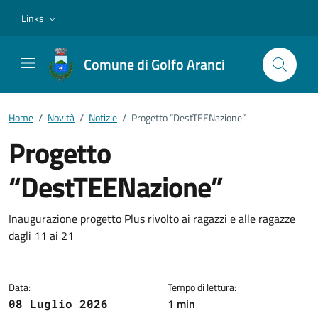
Vai ai contenuti
Vai al footer
Links
Comune di Golfo Aranci
Home
/
Novità
/
Notizie
/
Progetto “DestTEENazione”
Progetto
“DestTEENazione”
Dettagli della notizia
Inaugurazione progetto Plus rivolto ai ragazzi e alle ragazze
dagli 11 ai 21
Data:
Tempo di lettura:
1 min
08 Luglio 2026