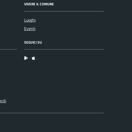
VIVERE IL COMUNE
Luoghi
Eventi
SEGUICI SU
App Android
App IOS
citi