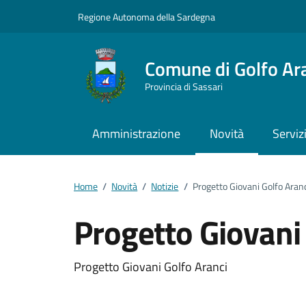
Vai ai contenuti
Vai al footer
Regione Autonoma della Sardegna
Comune di Golfo Ar
Provincia di Sassari
Amministrazione
Novità
Serviz
Home
/
Novità
/
Notizie
/
Progetto Giovani Golfo Aranc
Progetto Giovani
Dettagli della notizi
Progetto Giovani Golfo Aranci