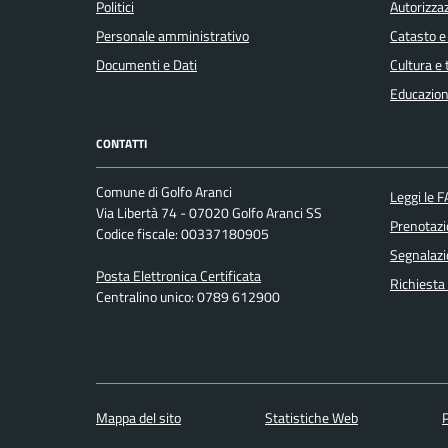
Politici
Autorizzaz
Personale amministrativo
Catasto e
Documenti e Dati
Cultura e
Educazion
CONTATTI
Comune di Golfo Aranci
Leggi le 
Via Libertà 74 - 07020 Golfo Aranci SS
Prenotaz
Codice fiscale: 00337180905
Segnalazi
Posta Elettronica Certificata
Richiesta
Centralino unico: 0789 612900
Mappa del sito
Statistiche Web
P