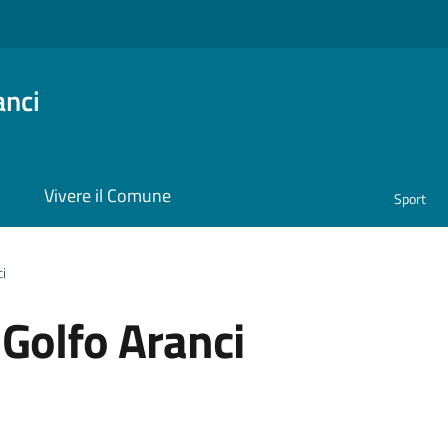
anci
i
Vivere il Comune
Sport
i
 Golfo Aranci
a