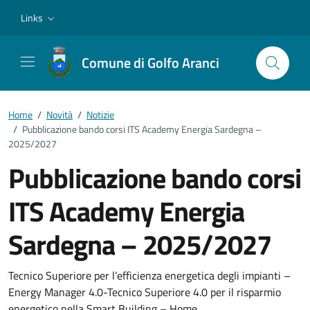
Vai ai contenuti
Vai al footer
Links
Comune di Golfo Aranci
Home
/
Novità
/
Notizie
/
Pubblicazione bando corsi ITS Academy Energia Sardegna –
2025/2027
Pubblicazione bando corsi
ITS Academy Energia
Sardegna – 2025/2027
Dettagli della notizia
Tecnico Superiore per l’efficienza energetica degli impianti –
Energy Manager 4.0-Tecnico Superiore 4.0 per il risparmio
energetico nella Smart Building – Home