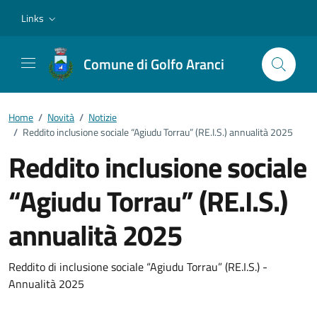
Vai ai contenuti
Vai al footer
Links
Comune di Golfo Aranci
Home
/
Novità
/
Notizie
/
Reddito inclusione sociale “Agiudu Torrau” (RE.I.S.) annualità 2025
Reddito inclusione sociale
“Agiudu Torrau” (RE.I.S.)
annualità 2025
Dettagli della notizia
Reddito di inclusione sociale “Agiudu Torrau” (RE.I.S.) -
Annualità 2025