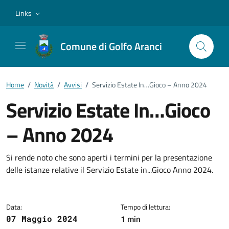
Vai ai contenuti
Vai al footer
Links
Comune di Golfo Aranci
Home
/
Novità
/
Avvisi
/
Servizio Estate In…Gioco – Anno 2024
Servizio Estate In…Gioco
– Anno 2024
Dettagli della notizia
Si rende noto che sono aperti i termini per la presentazione
delle istanze relative il Servizio Estate in...Gioco Anno 2024.
Data:
Tempo di lettura:
1 min
07 Maggio 2024