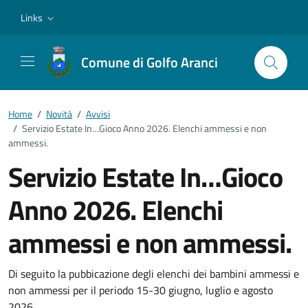
Vai ai contenuti
Vai al footer
Links
Comune di Golfo Aranci
Home
/
Novità
/
Avvisi
/
Servizio Estate In…Gioco Anno 2026. Elenchi ammessi e non
ammessi.
Servizio Estate In…Gioco
Anno 2026. Elenchi
ammessi e non ammessi.
Dettagli della notizia
Di seguito la pubbicazione degli elenchi dei bambini ammessi e
non ammessi per il periodo 15-30 giugno, luglio e agosto
2026.