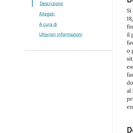
Descrizione
Si
Allegati
18
A cura di
fi
Ulteriori informazioni
il
fa
o 
si
es
fa
do
al
pr
en
D