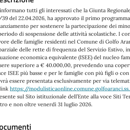
 informano tutti gli interessati che la Giunta Regional
/39 del 22.04.2026, ha approvato il primo programma
nanziamento per sostenere la partecipazione dei minor
 periodo di sospensione delle attività scolastiche. I co
vore delle famiglie residenti nel Comune di Golfo Ara
parziale delle rette di frequenza del Servizio Estivo, in
tuazione economica equivalente (ISEE) del nucleo fam
sere superiore a € 40.000,00, prevedendo una coper
sce ISEE più basse e per le famiglie con più figli o con
vrà essere presentata esclusivamente per via telema
 link
https://modulisticaonline.comune.golfoaranci.ss
esente sul Sito istituzionale dell’Ente alla voce Siti T
tro e non oltre venerdì 31 luglio 2026.
ocumenti