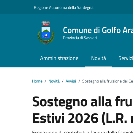
Vai ai contenuti
Vai al footer
Regione Autonoma della Sardegna
Comune di Golfo Ar
Provincia di Sassari
Amministrazione
Novità
Serviz
Home
/
Novità
/
Avvisi
/
Sostegno alla fruizione dei Ce
Sostegno alla fru
Estivi 2026 (L.R.
Erogazione di contributi a favore delle famiglie