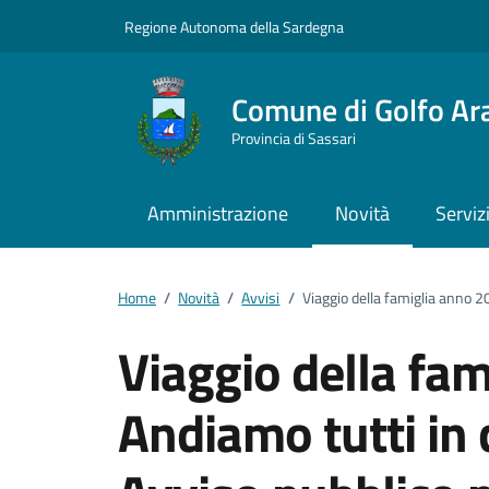
Vai ai contenuti
Vai al footer
Regione Autonoma della Sardegna
Comune di Golfo Ar
Provincia di Sassari
Amministrazione
Novità
Serviz
Home
/
Novità
/
Avvisi
/
Viaggio della famiglia anno 2
Viaggio della fa
Andiamo tutti in 