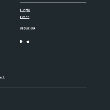
Luoghi
Eventi
SEGUICI SU
App Android
App IOS
citi