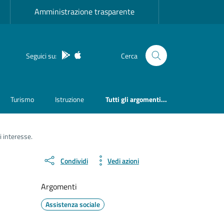
Amministrazione trasparente
App Android
App IOS
Seguici su:
Cerca
Turismo
Istruzione
Tutti gli argomenti...
i interesse.
Condividi
Vedi azioni
Argomenti
Assistenza sociale