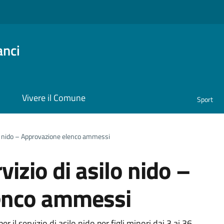
anci
i
Vivere il Comune
Sport
ilo nido – Approvazione elenco ammessi
vizio di asilo nido –
enco ammessi
 il servizio di asilo nido per figli minori dai 3 ai 36