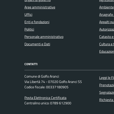
Aree amministrative
Ambiente
Uffici
Anagrafe e
Enti e fondazioni
Appalti pu
Politici
Autorizzaz
Personale amministrativo
Catasto e
Documenti e Dati
Cultura e
Educazion
CONTATTI
Comune di Golfo Aranci
Leggi le 
Via Libertà 74 - 07020 Golfo Aranci SS
Prenotaz
Codice fiscale: 00337180905
Segnalazi
Posta Elettronica Certificata
Richiesta
Centralino unico: 0789 612900