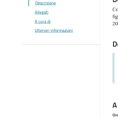
Descrizione
Co
Allegati
fi
A cura di
20
Ulteriori informazioni
D
A
Que