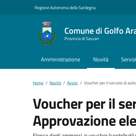
Vai ai contenuti
Vai al footer
Regione Autonoma della Sardegna
Comune di Golfo Ar
Provincia di Sassari
Amministrazione
Novità
Serviz
Home
/
Novità
/
Avvisi
/
Voucher per il servizio di as
Voucher per il ser
Approvazione el
Elenco degli ammessi ai voucher (contributi) per