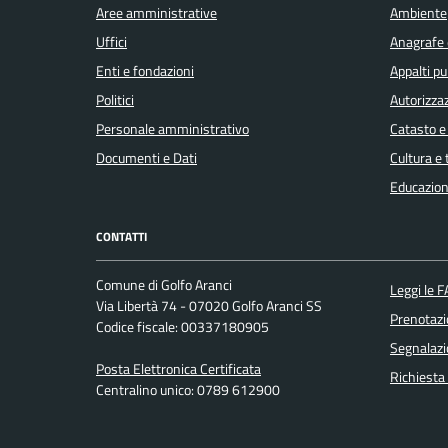
Aree amministrative
Ambiente
Covid-
Uffici
Anagrafe e
19
Enti e fondazioni
Appalti pu
Politici
Autorizzaz
Elezioni
Personale amministrativo
Catasto e
Documenti e Dati
Cultura e
Educazion
Energie
rinnovabili
CONTATTI
Estero
Comune di Golfo Aranci
Leggi le 
Via Libertà 74 - 07020 Golfo Aranci SS
Prenotaz
Codice fiscale: 00337180905
Foreste
Segnalazi
Posta Elettronica Certificata
Richiesta
Centralino unico: 0789 612900
Formazione
professionale