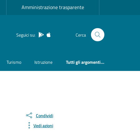
Amministrazione trasparente
Seguici su:
Cerca
App Android
App IOS
Turismo
Istruzione
Tutti gli argomenti...
Condividi
Vedi azioni