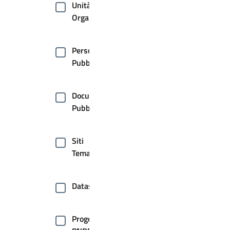
Unità
Organizzative
Persone
Pubbliche
Documenti
Pubblici
Siti
Tematici
Dataset
Progetti