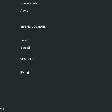
Comunicati
Avvisi
VIVERE IL COMUNE
Luoghi
Eventi
SEGUICI SU
App Android
App IOS
citi