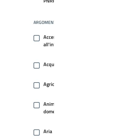
PNRR
ARGOMENTI
Accesso
all'informazione
Acqua
Agricoltura
Animale
domestico
Aria