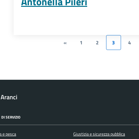
Antonella Pileri
«
1
2
3
4
 Aranci
 DI SERVIZIO
a e pesca
Giustizia e sicurezza pubblica