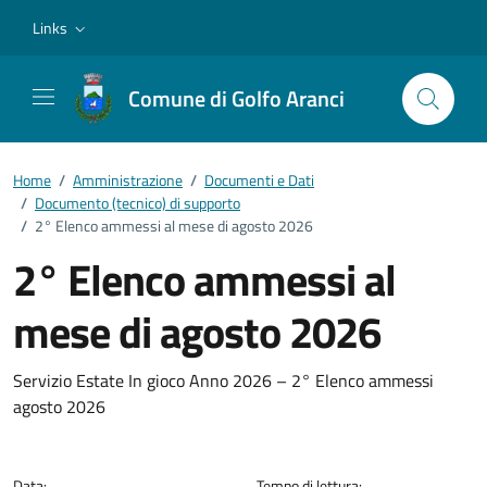
Vai ai contenuti
Vai al footer
Links
Comune di Golfo Aranci
Home
/
Amministrazione
/
Documenti e Dati
/
Documento (tecnico) di supporto
/
2° Elenco ammessi al mese di agosto 2026
2° Elenco ammessi al
mese di agosto 2026
Dettagli del documento
Servizio Estate In gioco Anno 2026 – 2° Elenco ammessi
agosto 2026
Data:
Tempo di lettura: