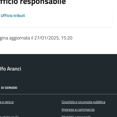
fficio responsabile
Ufficio tributi
gina aggiornata il 27/01/2025, 15:20
fo Aranci
 DI SERVIZIO
a e pesca
Giustizia e sicurezza pubblica
Imprese e commercio
 stato civile
Mobilità e trasporti