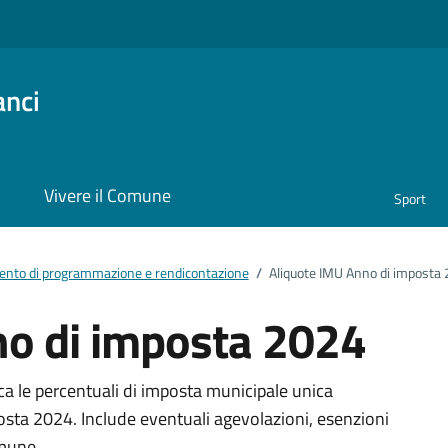
anci
i
Vivere il Comune
Sport
nto di programmazione e rendicontazione
/
Aliquote IMU Anno di imposta
no di imposta 2024
ento
ca le percentuali di imposta municipale unica
posta 2024. Include eventuali agevolazioni, esenzioni
omune