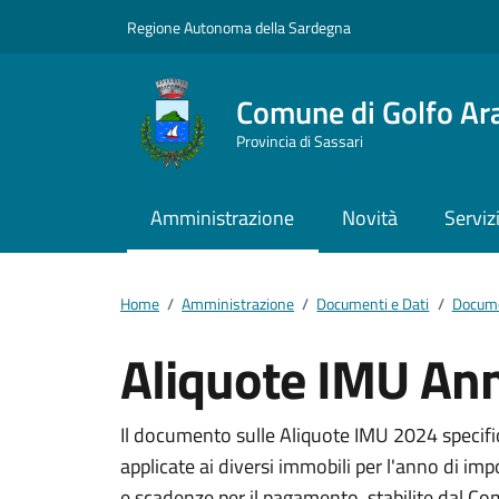
Vai ai contenuti
Vai al footer
Regione Autonoma della Sardegna
Comune di Golfo Ar
Provincia di Sassari
Amministrazione
Novità
Serviz
Home
/
Amministrazione
/
Documenti e Dati
/
Docume
Aliquote IMU An
Dettagli del docum
Il documento sulle Aliquote IMU 2024 specifi
applicate ai diversi immobili per l'anno di im
e scadenze per il pagamento, stabilite dal C