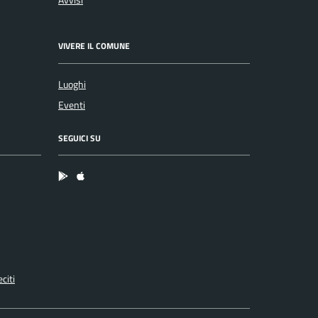
VIVERE IL COMUNE
Luoghi
Eventi
SEGUICI SU
App Android
App IOS
citi