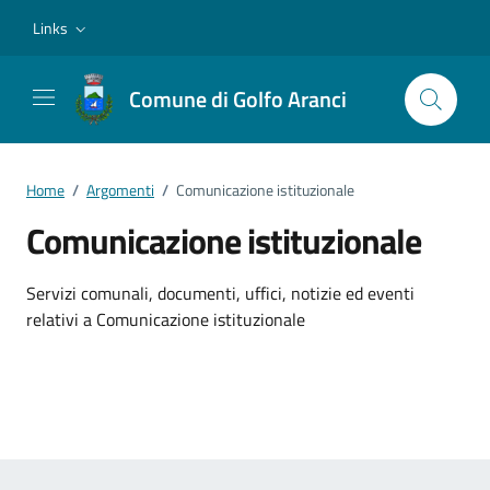
Vai ai contenuti
Vai al footer
Links
Comune di Golfo Aranci
Home
/
Argomenti
/
Comunicazione istituzionale
Comunicazione istituzionale
Dettagli dell'argomento
Servizi comunali, documenti, uffici, notizie ed eventi
relativi a Comunicazione istituzionale