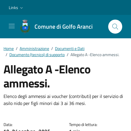
Vai ai contenuti
Vai al footer
Links
Comune di Golfo Aranci
Home
/
Amministrazione
/
Documenti e Dati
/
Documento (tecnico) di supporto
/
Allegato A -Elenco ammessi.
Allegato A -Elenco
ammessi.
Dettagli del documento
Elenco degli ammessi ai voucher (contributi) per il servizio di
asilo nido per figli minori dai 3 ai 36 mesi.
Data:
Tempo di lettura: