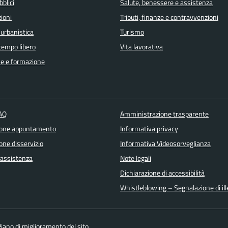
bblici
Salute, benessere e assistenza
ioni
Tributi, finanze e contravvenzioni
 urbanistica
Turismo
 tempo libero
Vita lavorativa
e e formazione
FAQ
Amministrazione trasparente
ione appuntamento
Informativa privacy
one disservizio
Informativa Videosorveglianza
 assistenza
Note legali
Dichiarazione di accessibilità
Whistleblowing – Segnalazione di ille
iano di miglioramento del sito