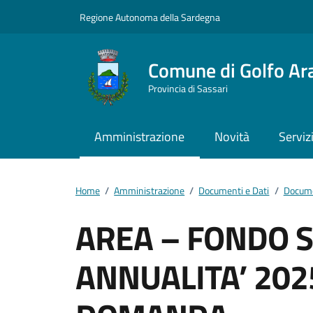
Vai ai contenuti
Vai al footer
Regione Autonoma della Sardegna
Comune di Golfo Ar
Provincia di Sassari
Amministrazione
Novità
Serviz
Home
/
Amministrazione
/
Documenti e Dati
/
Docume
AREA – FONDO S
ANNUALITA’ 20