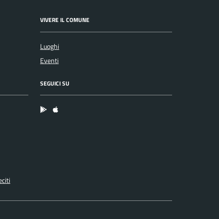
VIVERE IL COMUNE
Luoghi
Eventi
SEGUICI SU
App Android
App IOS
citi