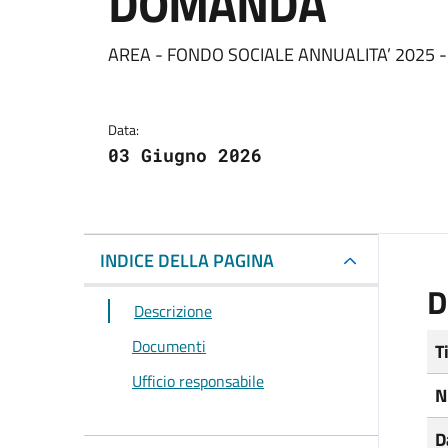
DOMANDA
Dettagli del docum
AREA - FONDO SOCIALE ANNUALITA’ 2025
Data:
03 Giugno 2026
INDICE DELLA PAGINA
D
Descrizione
Documenti
T
Ufficio responsabile
N
D