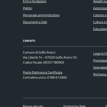
Enti e fondazioni
Appalti pu
Politici
Autorizzaz
Personale amministrativo
Catasto e
Documenti e Dati
Cultura e
Educazion
CONTATTI
Comune di Golfo Aranci
Leggi le 
Via Libertà 74 - 07020 Golfo Aranci SS
Prenotaz
Codice fiscale: 00337180905
Segnalazi
Posta Elettronica Certificata
Richiesta
Centralino unico: 0789 612900
Mappa del sito
Statistiche Web
P