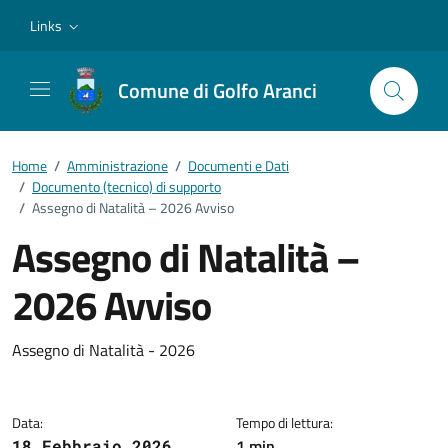
Vai ai contenuti
Vai al footer
Links
Comune di Golfo Aranci
Home
/
Amministrazione
/
Documenti e Dati
/
Documento (tecnico) di supporto
/
Assegno di Natalità – 2026 Avviso
Assegno di Natalità –
2026 Avviso
Dettagli del documento
Assegno di Natalità - 2026
Data:
Tempo di lettura:
1 min
18 Febbraio 2026