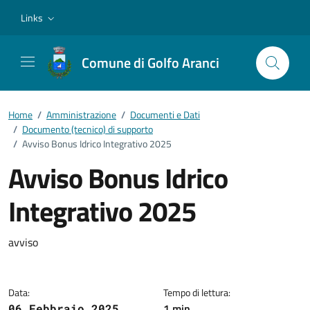
Vai ai contenuti
Vai al footer
Links
Comune di Golfo Aranci
Home
/
Amministrazione
/
Documenti e Dati
/
Documento (tecnico) di supporto
/
Avviso Bonus Idrico Integrativo 2025
Avviso Bonus Idrico
Integrativo 2025
Dettagli del documento
avviso
Data:
Tempo di lettura:
1 min
06 Febbraio 2025