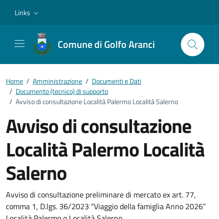
Vai ai contenuti
Vai al footer
Links
Comune di Golfo Aranci
Home
/
Amministrazione
/
Documenti e Dati
/
Documento (tecnico) di supporto
/
Avviso di consultazione Località Palermo Località Salerno
Avviso di consultazione
Località Palermo Località
Salerno
Dettagli del documento
Avviso di consultazione preliminare di mercato ex art. 77,
comma 1, D.lgs. 36/2023 “Viaggio della famiglia Anno 2026”
Località Palermo o Località Salerno.