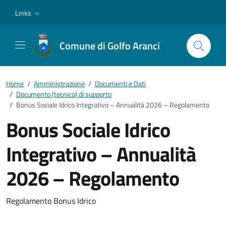
Vai ai contenuti
Vai al footer
Links
Comune di Golfo Aranci
Home
/
Amministrazione
/
Documenti e Dati
/
Documento (tecnico) di supporto
/
Bonus Sociale Idrico Integrativo – Annualità 2026 – Regolamento
Bonus Sociale Idrico
Integrativo – Annualità
2026 – Regolamento
Dettagli del documento
Regolamento Bonus Idrico