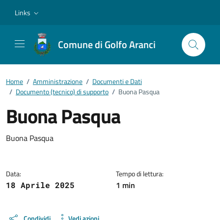
Vai ai contenuti
Vai al footer
Links
Comune di Golfo Aranci
Home
/
Amministrazione
/
Documenti e Dati
/
Documento (tecnico) di supporto
/
Buona Pasqua
Buona Pasqua
Dettagli del documento
Buona Pasqua
Data:
Tempo di lettura:
1 min
18 Aprile 2025
Condividi
Vedi azioni