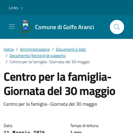
Vai ai contenuti
Vai al footer
Links
Comune di Golfo Aranci
Home
/
Amministrazione
/
Documenti e Dati
/
Documento (tecnico) di supporto
/
Centro per la famiglia- Giornata del 30 maggio
Centro per la famiglia-
Giornata del 30 maggio
Dettagli del documento
Centro per la famiglia- Giornata del 30 maggio
Data:
Tempo di lettura:
1 min
11 Maggio 2026