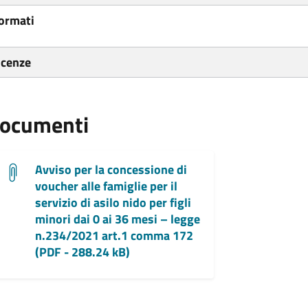
ormati
icenze
ocumenti
Avviso per la concessione di
voucher alle famiglie per il
servizio di asilo nido per figli
minori dai 0 ai 36 mesi – legge
n.234/2021 art.1 comma 172
(PDF - 288.24 kB)