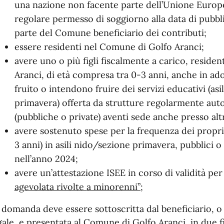
una nazione non facente parte dell’Unione Europe
regolare permesso di soggiorno alla data di pubbli
parte del Comune beneficiario dei contributi;
essere residenti nel Comune di Golfo Aranci;
avere uno o più figli fiscalmente a carico, reside
Aranci, di età compresa tra 0-3 anni, anche in ad
fruito o intendono fruire dei servizi educativi (as
primavera) offerta da strutture regolarmente aut
(pubbliche o private) aventi sede anche presso al
avere sostenuto spese per la frequenza dei propri 
3 anni) in asili nido/sezione primavera, pubblici o 
nell’anno 2024;
avere un’attestazione ISEE in corso di validità per
agevolata rivolte
a minorenni”;
 domanda deve essere sottoscritta dal beneficiario, o
gale, e presentata al Comune di Golfo Aranci, in due 