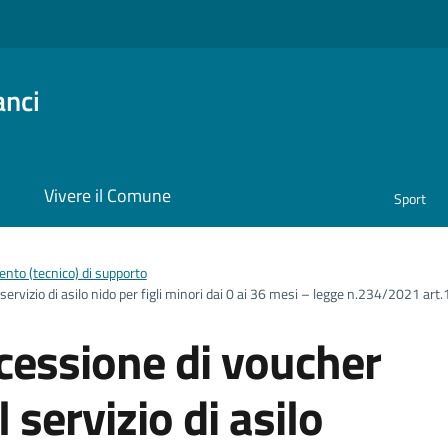
anci
i
Vivere il Comune
Sport
nto (tecnico) di supporto
l servizio di asilo nido per figli minori dai 0 ai 36 mesi – legge n.234/2021 a
ncessione di voucher
l servizio di asilo