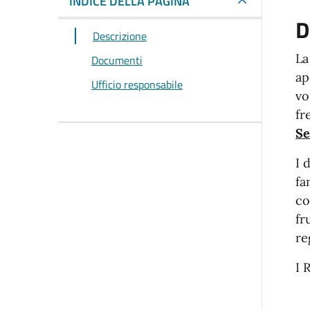
INDICE DELLA PAGINA
D
Descrizione
La
Documenti
ap
Ufficio responsabile
vo
fr
Se
I 
fa
co
fr
re
I 