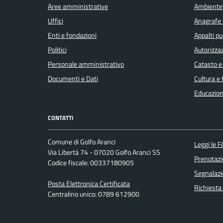
Aree amministrative
Ambiente
Uffici
Anagrafe e
Enti e fondazioni
Appalti pu
Politici
Autorizzaz
Personale amministrativo
Catasto e
Documenti e Dati
Cultura e
Educazion
CONTATTI
Comune di Golfo Aranci
Leggi le 
Via Libertà 74 - 07020 Golfo Aranci SS
Prenotaz
Codice fiscale: 00337180905
Segnalazi
Posta Elettronica Certificata
Richiesta
Centralino unico: 0789 612900