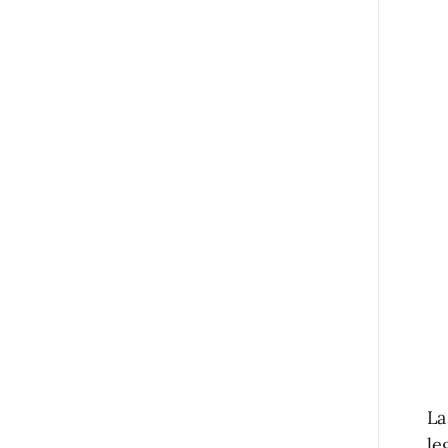
La
le