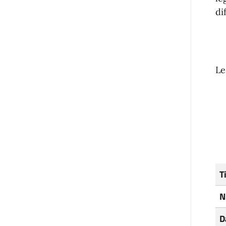
di
Le
T
N
D