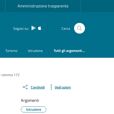
Amministrazione trasparente
App Android
App IOS
Seguici su:
Cerca
Turismo
Istruzione
Tutti gli argomenti...
rt.1 comma 172
Condividi
Vedi azioni
Argomenti
Istruzione