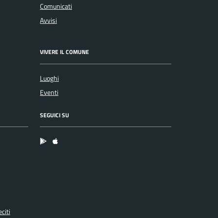
Comunicati
Avvisi
VIVERE IL COMUNE
Luoghi
Eventi
SEGUICI SU
App Android
App IOS
citi