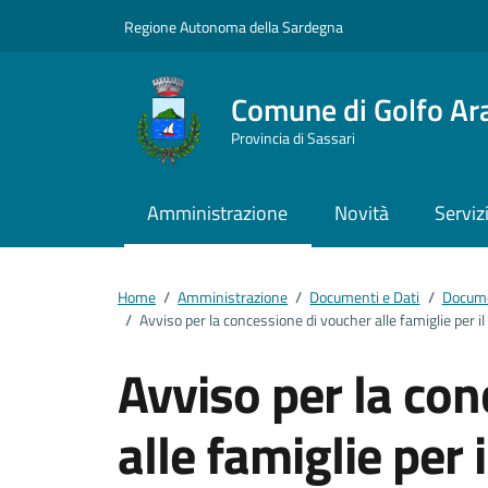
Vai ai contenuti
Vai al footer
Regione Autonoma della Sardegna
Comune di Golfo Ar
Provincia di Sassari
Amministrazione
Novità
Serviz
Home
/
Amministrazione
/
Documenti e Dati
/
Docume
/
Avviso per la concessione di voucher alle famiglie per i
Avviso per la co
alle famiglie per i