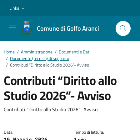
Vai ai contenuti
Vai al footer
Links
Comune di Golfo Aranci
Home
/
Amministrazione
/
Documenti e Dati
/
Documento (tecnico) di supporto
/
Contributi “Diritto allo Studio 2026”- Avviso
Contributi “Diritto allo
Studio 2026”- Avviso
Dettagli del documento
Contributi "Diritto allo Studio 2026"- Avviso
Data:
Tempo di lettura:
1 min
19 Maggio 2026