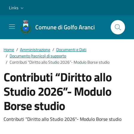
Vai ai contenuti
Vai al footer
Links
Comune di Golfo Aranci
Home
/
Amministrazione
/
Documenti e Dati
/
Documento (tecnico) di supporto
/
Contributi “Diritto allo Studio 2026”- Modulo Borse studio
Contributi “Diritto allo
Studio 2026”- Modulo
Borse studio
Dettagli del documento
Contributi "Diritto allo Studio 2026"- Modulo Borse studio