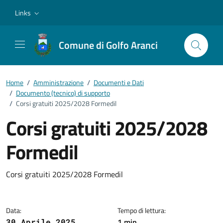
Vai ai contenuti
Vai al footer
Links
Comune di Golfo Aranci
Home
/
Amministrazione
/
Documenti e Dati
/
Documento (tecnico) di supporto
/
Corsi gratuiti 2025/2028 Formedil
Corsi gratuiti 2025/2028
Formedil
Dettagli del documento
Corsi gratuiti 2025/2028 Formedil
Data:
Tempo di lettura:
1 min
30 Aprile 2025