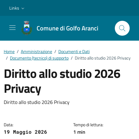
Vai ai contenuti
Vai al footer
Links
Comune di Golfo Aranci
Home
/
Amministrazione
/
Documenti e Dati
/
Documento (tecnico) di supporto
/
Diritto allo studio 2026 Privacy
Diritto allo studio 2026
Privacy
Dettagli del documento
Diritto allo studio 2026 Privacy
Data:
Tempo di lettura:
1 min
19 Maggio 2026