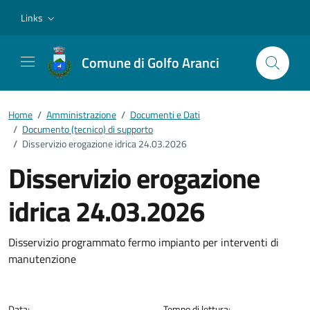
Vai ai contenuti
Vai al footer
Links
Comune di Golfo Aranci
Home
/
Amministrazione
/
Documenti e Dati
/
Documento (tecnico) di supporto
/
Disservizio erogazione idrica 24.03.2026
Disservizio erogazione
idrica 24.03.2026
Dettagli del documento
Disservizio programmato fermo impianto per interventi di
manutenzione
Data:
Tempo di lettura: