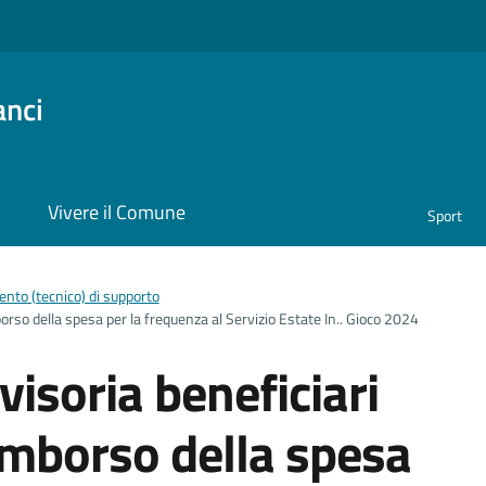
anci
i
Vivere il Comune
Sport
nto (tecnico) di supporto
borso della spesa per la frequenza al Servizio Estate In.. Gioco 2024
isoria beneficiari
rimborso della spesa