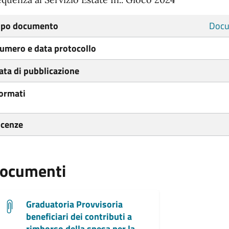
ipo documento
Docu
umero e data protocollo
ata di pubblicazione
ormati
icenze
ocumenti
Graduatoria Provvisoria
beneficiari dei contributi a
rimborso della spesa per la