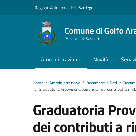
Vai ai contenuti
Vai al footer
Regione Autonoma della Sardegna
Comune di Golfo Ar
Provincia di Sassari
Amministrazione
Novità
Serviz
Home
/
Amministrazione
/
Documenti e Dati
/
Docume
/
Graduatoria Provvisoria beneficiari dei contributi a rim
Graduatoria Provv
dei contributi a 