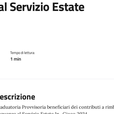
al Servizio Estate
ento
Tempo di lettura:
1 min
escrizione
aduatoria Provvisoria beneficiari dei contributi a rim
equenza al Servizio Estate In.. Gioco 2024