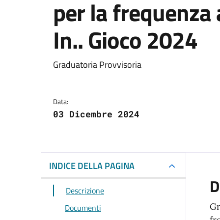
per la frequenza 
In.. Gioco 2024
Dettagli del docum
Graduatoria Provvisoria
Data:
03 Dicembre 2024
INDICE DELLA PAGINA
D
Descrizione
Gr
Documenti
fr