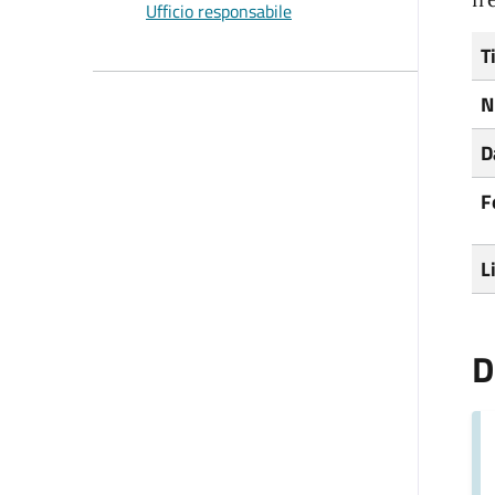
Ufficio responsabile
T
N
D
F
L
D