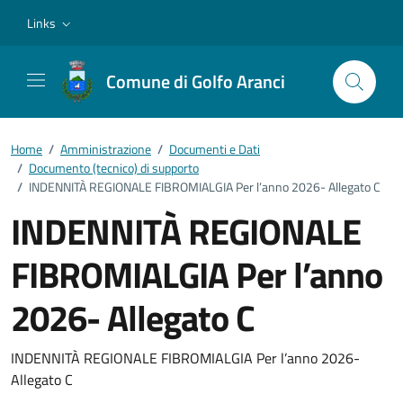
Vai ai contenuti
Vai al footer
Links
Comune di Golfo Aranci
Home
/
Amministrazione
/
Documenti e Dati
/
Documento (tecnico) di supporto
/
INDENNITÀ REGIONALE FIBROMIALGIA Per l’anno 2026- Allegato C
INDENNITÀ REGIONALE
FIBROMIALGIA Per l’anno
2026- Allegato C
Dettagli del documento
INDENNITÀ REGIONALE FIBROMIALGIA Per l’anno 2026-
Allegato C