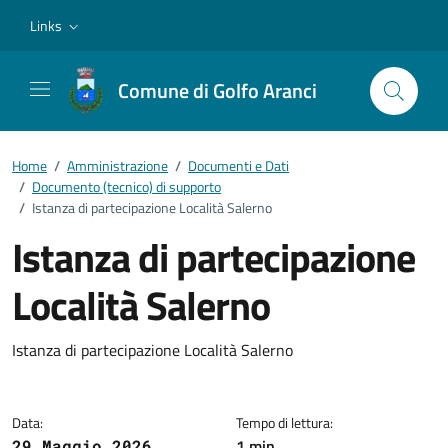
Vai ai contenuti
Vai al footer
Links
Comune di Golfo Aranci
Home
/
Amministrazione
/
Documenti e Dati
/
Documento (tecnico) di supporto
/
Istanza di partecipazione Località Salerno
Istanza di partecipazione
Località Salerno
Dettagli del documento
Istanza di partecipazione Località Salerno
Data:
Tempo di lettura:
1 min
29 Maggio 2026