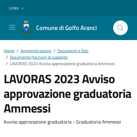
Vai ai contenuti
Vai al footer
Links
Comune di Golfo Aranci
Home
/
Amministrazione
/
Documenti e Dati
/
Documento (tecnico) di supporto
/
LAVORAS 2023 Avviso approvazione graduatoria Ammessi
LAVORAS 2023 Avviso
approvazione graduatoria
Ammessi
Dettagli del documento
Avviso approvazione graduatoria - Graduatoria Ammessi