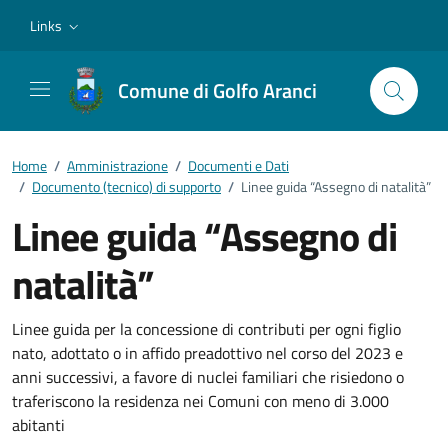
Vai ai contenuti
Vai al footer
Links
Comune di Golfo Aranci
Home
/
Amministrazione
/
Documenti e Dati
/
Documento (tecnico) di supporto
/
Linee guida “Assegno di natalità”
Linee guida “Assegno di
natalità”
Dettagli del documento
Linee guida per la concessione di contributi per ogni figlio
nato, adottato o in affido preadottivo nel corso del 2023 e
anni successivi, a favore di nuclei familiari che risiedono o
traferiscono la residenza nei Comuni con meno di 3.000
abitanti