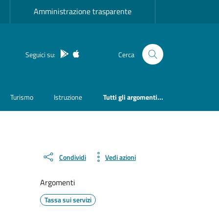
Amministrazione trasparente
App Android
App IOS
Seguici su:
Cerca
Turismo
Istruzione
Tutti gli argomenti...
Condividi
Vedi azioni
Argomenti
Tassa sui servizi