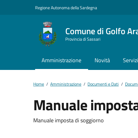
Vai ai contenuti
Vai al footer
Regione Autonoma della Sardegna
Comune di Golfo Ar
Provincia di Sassari
Amministrazione
Novità
Serviz
Home
/
Amministrazione
/
Documenti e Dati
/
Docume
Manuale imposta
Dettagli del docum
Manuale imposta di soggiorno