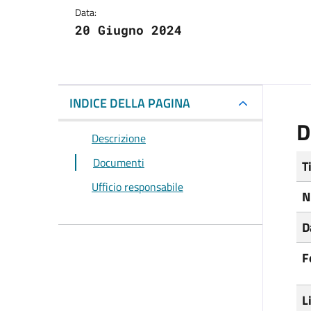
Data:
20 Giugno 2024
INDICE DELLA PAGINA
D
Descrizione
Documenti
T
Ufficio responsabile
N
D
F
L