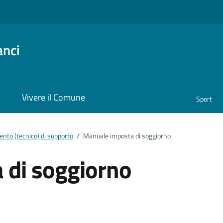
anci
i
Vivere il Comune
Sport
nto (tecnico) di supporto
/
Manuale imposta di soggiorno
 di soggiorno
ento