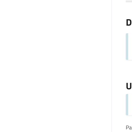
D
U
Pa