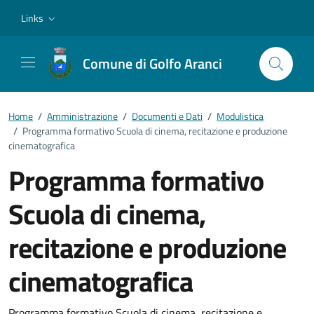
Vai ai contenuti
Vai al footer
Links
Comune di Golfo Aranci
Home
/
Amministrazione
/
Documenti e Dati
/
Modulistica
/
Programma formativo Scuola di cinema, recitazione e produzione
cinematografica
Programma formativo
Scuola di cinema,
recitazione e produzione
cinematografica
Programma formativo Scuola di cinema, recitazione e