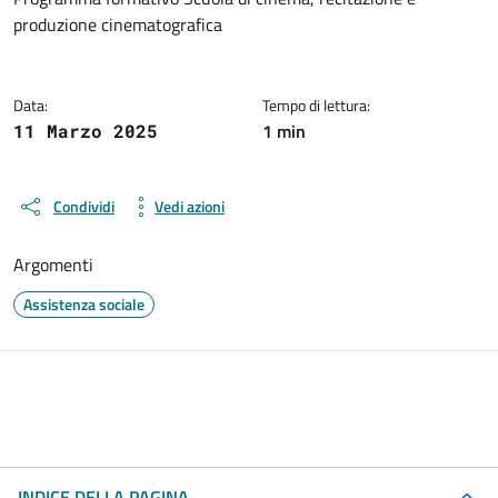
Dettagli del documento
produzione cinematografica
Data:
Tempo di lettura:
1 min
11 Marzo 2025
Condividi
Vedi azioni
Argomenti
Assistenza sociale
INDICE DELLA PAGINA