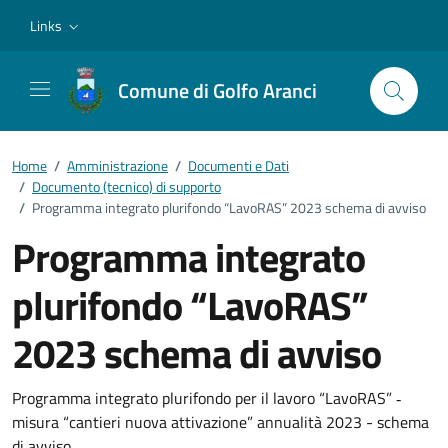
Vai ai contenuti
Vai al footer
Links
Comune di Golfo Aranci
Home
/
Amministrazione
/
Documenti e Dati
/
Documento (tecnico) di supporto
/
Programma integrato plurifondo “LavoRAS” 2023 schema di avviso
Programma integrato
plurifondo “LavoRAS”
2023 schema di avviso
Dettagli del documento
Programma integrato plurifondo per il lavoro “LavoRAS” ‐
misura “cantieri nuova attivazione” annualità 2023 - schema
di avviso