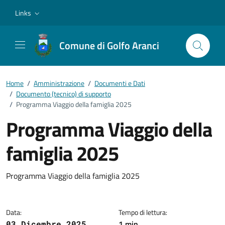
Vai ai contenuti
Vai al footer
Links
Comune di Golfo Aranci
Home
/
Amministrazione
/
Documenti e Dati
/
Documento (tecnico) di supporto
/
Programma Viaggio della famiglia 2025
Programma Viaggio della
famiglia 2025
Dettagli del documento
Programma Viaggio della famiglia 2025
Data:
Tempo di lettura:
1 min
03 Dicembre 2025