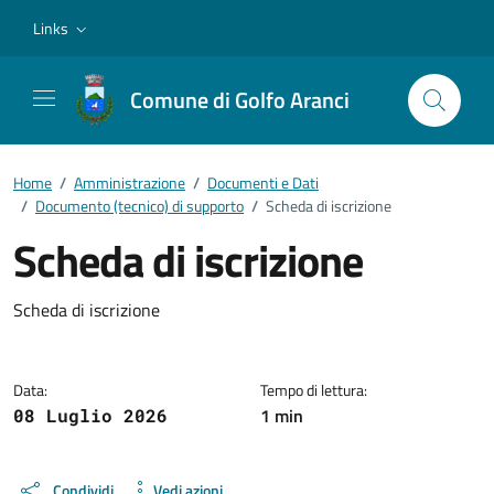
Vai ai contenuti
Vai al footer
Links
Comune di Golfo Aranci
Home
/
Amministrazione
/
Documenti e Dati
/
Documento (tecnico) di supporto
/
Scheda di iscrizione
Scheda di iscrizione
Dettagli del documento
Scheda di iscrizione
Data:
Tempo di lettura:
1 min
08 Luglio 2026
Condividi
Vedi azioni